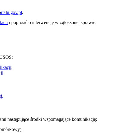
rtalu gov.pl
.
kich
i poprosić o interwencję w zgłoszonej sprawie.
y USOS:
likacji
;
ji
.
j.
ami następujące środki wspomagające komunikację:
 komórkowy);