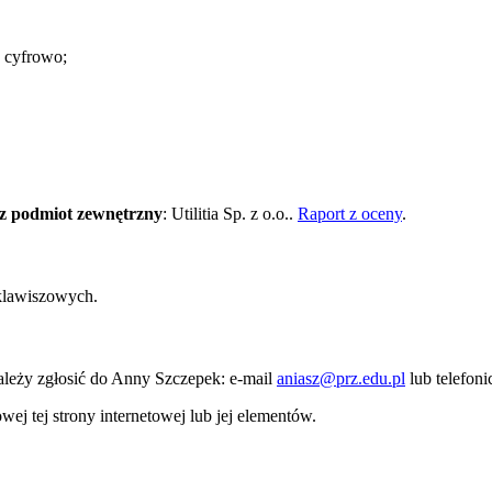
a cyfrowo;
z podmiot zewnętrzny
:
Utilitia
Sp. z o.o..
Raport z oceny
.
 klawiszowych.
ależy zgłosić do
Anny Szczepek
: e-mail
aniasz@prz.edu.pl
lub telefon
j tej strony internetowej lub jej elementów.