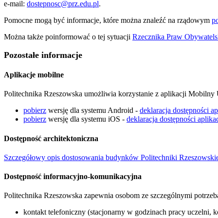
e-mail:
dostepnosc@prz.edu.pl
.
Pomocne mogą być informacje, które można znaleźć na rządowym
po
Można także poinformować o tej sytuacji
Rzecznika Praw Obywatels
Pozostałe informacje
Aplikacje mobilne
Politechnika Rzeszowska umożliwia korzystanie z aplikacji Mobiln
pobierz
wersję dla systemu Android -
deklaracja dostępności ap
pobierz
wersję dla systemu
iOS
-
deklaracja dostępności aplikac
Dostępność architektoniczna
Szczegółowy opis dostosowania budynków Politechniki Rzeszowskie
Dostępność informacyjno-komunikacyjna
Politechnika Rzeszowska zapewnia osobom ze szczególnymi potrzeb
kontakt telefoniczny (stacjonarny w godzinach pracy uczelni,