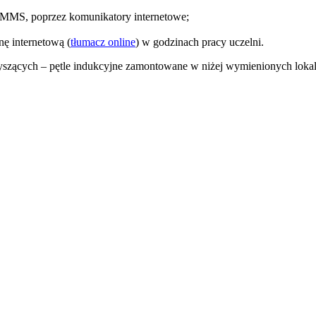
 MMS, poprzez komunikatory internetowe;
ę internetową (
tłumacz
online
) w godzinach pracy uczelni.
łyszących
– pętle indukcyjne zamontowane w niżej wymienionych lokal